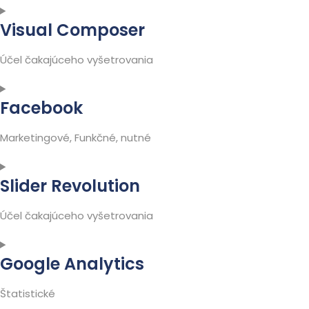
Consent
Visual Composer
to
service
Účel čakajúceho vyšetrovania
wistia
Consent
Facebook
to
service
Marketingové, Funkčné, nutné
visual-
composer
Consent
Slider Revolution
to
service
Účel čakajúceho vyšetrovania
facebook
Consent
Google Analytics
to
service
Štatistické
slider-