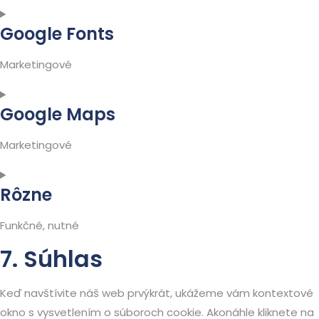
revolution
Consent
Google Fonts
to
service
Marketingové
google-
analytics
Consent
Google Maps
to
service
Marketingové
google-
fonts
Consent
Rôzne
to
service
Funkčné, nutné
google-
7. Súhlas
maps
Consent
to
service
Keď navštívite náš web prvýkrát, ukážeme vám kontextové
rôzne
okno s vysvetlením o súboroch cookie. Akonáhle kliknete na