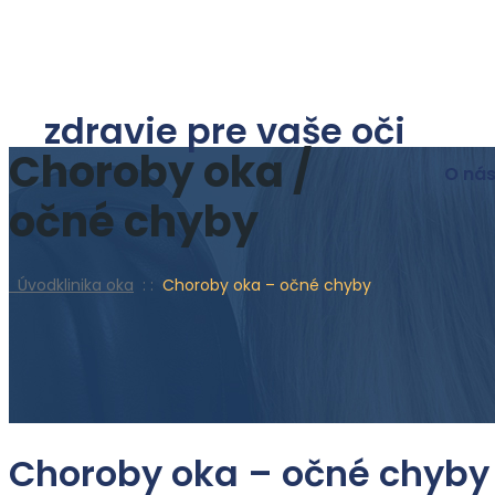
zdravie pre vaše oči
Choroby oka /
O ná
očné chyby
Úvod
klinika oka
: :
Choroby oka – očné chyby
Choroby oka – očné chyby