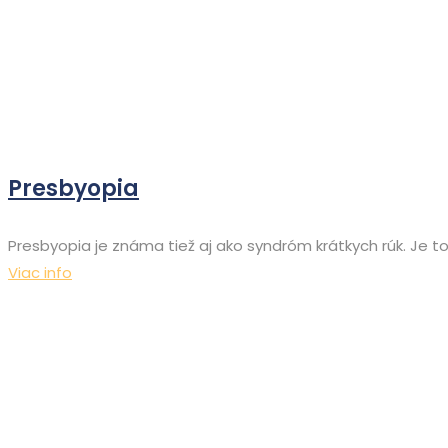
Presbyopia
Presbyopia je známa tiež aj ako syndróm krátkych rúk. Je t
Viac info