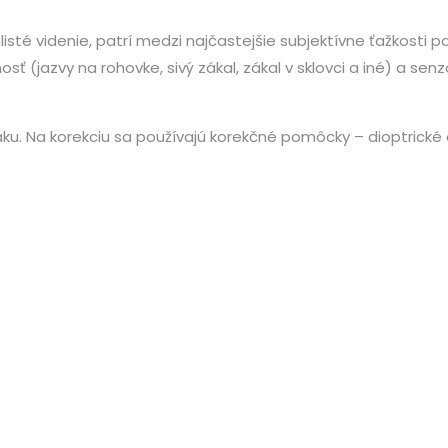
listé videnie, patrí medzi najčastejšie subjektívne ťažkosti 
ť (jazvy na rohovke, sivý zákal, zákal v sklovci a iné) a sen
u. Na korekciu sa používajú korekčné pomôcky – dioptrické 