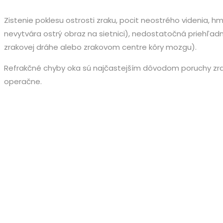
Zistenie poklesu ostrosti zraku, pocit neostrého videnia, hm
nevytvára ostrý obraz na sietnici), nedostatočná priehľadnos
zrakovej dráhe alebo zrakovom centre kôry mozgu).
Refrakčné chyby oka sú najčastejším dôvodom poruchy zrak
operačne.