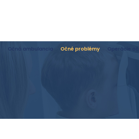
s
Očná ambulancia
Očné problémy
Operácie oč