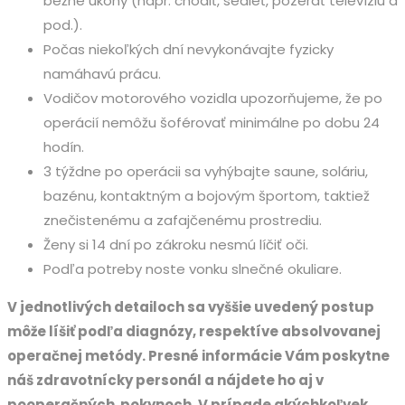
bežné úkony (napr. chodiť, sedieť, pozerať televíziu a
pod.).
Počas niekoľkých dní nevykonávajte fyzicky
namáhavú prácu.
Vodičov motorového vozidla upozorňujeme, že po
operácií nemôžu šoférovať minimálne po dobu 24
hodín.
3 týždne po operácii sa vyhýbajte saune, soláriu,
bazénu, kontaktným a bojovým športom, taktiež
znečistenému a zafajčenému prostrediu.
Ženy si 14 dní po zákroku nesmú líčiť oči.
Podľa potreby noste vonku slnečné okuliare.
V jednotlivých detailoch sa vyššie uvedený postup
môže líšiť podľa diagnózy, respektíve absolvovanej
operačnej metódy. Presné informácie Vám poskytne
náš zdravotnícky personál a nájdete ho aj v
pooperačných pokynoch. V prípade akýchkoľvek