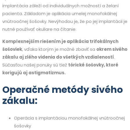
implantácia záleží od individuálnych možností a želaní
pacienta. Základom je aplikácia umelej monofokálnej
vnútroočnej šošovky. Nevýhodou je, že po jej implantácii je
nutné používať okuliare na čítanie.
Komplexnejším riešením je aplikácia trifokálnych
šošoviek
, vďaka ktorým je možné zbaviť sa
okrem sivého
zákalu aj zlého videnia do všetkých vzdialeností
.
Súčasťou našej ponuky sú tiež
tórické šošovky, ktoré
korigujú aj astigmatizmus.
Operačné metódy sivého
zákalu:
Operácia s implantáciou monofokálnej vnútroočnej
šošovky