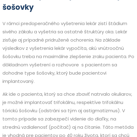
šošovky
V rámci predoperačného vyšetrenia lekár zistí štádium
sivého zákalu a vyšetria sa ostatné štruktúry oka. Lekár
zisťuje aj prípadné pridružené ochorenia. Na základe
výsledkov z vyšetrenia lekár vypočíta, akú vnútroočnú
šošovku treba na maximálne zlepšenie zraku pacienta. Po
dôkladnom vyšetrení a rozhovore s pacientom sa
dohodne type šošovky, ktorý bude pacientovi
implantovaný.
Ak ide o pacienta, ktorý sa chce zbaviť natrvalo okuliarov,
je možné implantovať trifokálnu, respektíve trifokálnu
tórickú šošovku (odstráni sa tým aj astigmatizmus). V
tomto prípade sa zabezpečí videnie do diaľky, na
strednú vzdialenosť (počítač) aj na čítanie. Táto metóda
je vhodná pre pacientov po 40 roku života, ktorí sa chcú