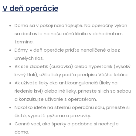
V deň operácie
Doma sa v pokoji naraňajkujte. Na operačný výkon
sa dostavte na našu očnú kliniku v dohodnutom
termíne.
Dámy, v deň operácie príďte nenalíčené a bez
umelých rias.
Ak ste diabetik (cukrovka) alebo hypertonik (vysoký
krvný tlak), užite lieky podľa predpisu Vášho lekára.
Ak užívate lieky ako antikoangulanciá (lieky na
riedenie krvi) alebo iné lieky, prineste si ich so sebou
a konzultujte užívanie s operatérom.
Nakoľko idete na sterilnú operačnú sálu, prineste si
čisté, vypraté pyžamo a prezuvky.
Cenné veci, ako šperky a podobne si nechajte
doma.