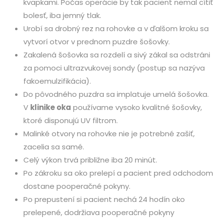
kvapkami. Počas operácie by tak pacient nemal cítiť
bolesť, iba jemný tlak.
Urobí sa drobný rez na rohovke a v ďalšom kroku sa
vytvorí otvor v prednom puzdre šošovky.
Zakalená šošovka sa rozdelí a sivý zákal sa odstráni
za pomoci ultrazvukovej sondy (postup sa nazýva
fakoemulzifikácia).
Do pôvodného puzdra sa implatuje umelá šošovka.
V
klinike oka
používame vysoko kvalitné šošovky,
ktoré disponujú UV filtrom.
Malinké otvory na rohovke nie je potrebné zašiť,
zacelia sa samé.
Celý výkon trvá približne iba 20 minút.
Po zákroku sa oko prelepí a pacient pred odchodom
dostane pooperačné pokyny.
Po prepustení si pacient nechá 24 hodín oko
prelepené, dodržiava pooperačné pokyny