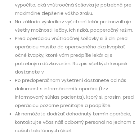
vypočíta, aká vnútroočná šošovka je potrebná pre
maximálne zlepšenie vášho zraku.
Na základe výsledkov vyšetrení lekár prekonzultuje
všetky možnosti liečby, ich riziká, pooperačný režim.
Pred operáciou vnútroočnej šošovky si 3 dni pred
operáciou musíte do operovaného oka kvapkať
očné kvapky, ktoré vám predpíše lekár aj s
potrebným dávkovaním. Rozpis všetkých kvapiek
dostanete v
Po predoperačnom vyšetrení dostanete od nás
dokument s informáciami k operácii (tzv.
informovaný súhlas pacienta), ktorý si, prosím, pred
operáciou pozorne prečítajte a podpíšte.
Ak nemôžete dodržať dohodnutý termín operácie,
kontaktujte včas náš odborný personál na jednom z
našich telefónnych čísel.