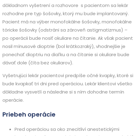
dôkladnom vyšetrení a rozhovore s pacientom sa lekár
rozhodne pre typ šošovky, ktorý mu bude implantovaný.
Pacient má na výber monofokálne šošovky, monofokálne
tóricke šošovky (odstráni sa zároveň astigmatizmus) –
po operácii bude nosiť okuliare na čítanie. Ak však pacient
nosil mínusové dioptrie (bol krátkozraký), vhodnejšie je
ponechať dioptriu na diaľku a na čítanie si okuliare bude
dávať dole (číta bez okuliarov).
Vyšetrujúci lekár pacientovi predpíše očné kvapky, ktoré si
bude kvapkať tri dni pred operáciou. Lekár klientovi všetko
dôkladne vysvetlí a následne si s ním dohodne termín
operácie.
Priebeh operácie
Pred operáciou sa oko znecitliví anestetickými