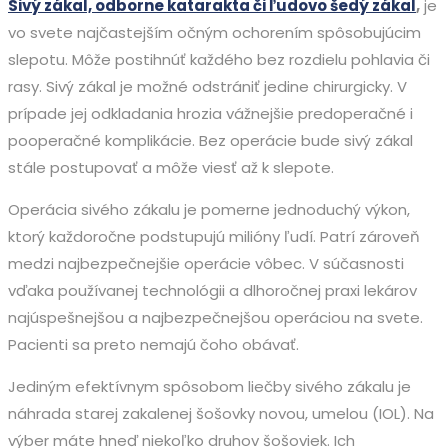
Sivý zákal, odborne katarakta či ľudovo šedý zákal
,
je
vo svete najčastejším očným ochorením spôsobujúcim
slepotu. Môže postihnúť každého bez rozdielu pohlavia či
rasy. Sivý zákal je možné odstrániť jedine chirurgicky. V
prípade jej odkladania hrozia vážnejšie predoperačné i
pooperačné komplikácie. Bez operácie bude sivý zákal
stále postupovať a môže viesť až k slepote.
Operácia sivého zákalu je pomerne jednoduchý výkon,
ktorý každoročne podstupujú milióny ľudí. Patrí zároveň
medzi najbezpečnejšie operácie vôbec. V súčasnosti
vďaka používanej technológii a dlhoročnej praxi lekárov
najúspešnejšou a najbezpečnejšou operáciou na svete.
Pacienti sa preto nemajú čoho obávať.
Jediným efektívnym spôsobom liečby sivého zákalu je
náhrada starej zakalenej šošovky novou, umelou (IOL). Na
výber máte hneď niekoľko druhov šošoviek. Ich