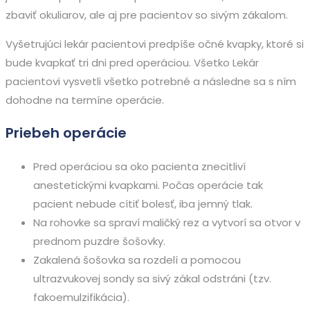
zbaviť okuliarov, ale aj pre pacientov so sivým zákalom.
Vyšetrujúci lekár pacientovi predpíše očné kvapky, ktoré si
bude kvapkať tri dni pred operáciou. Všetko Lekár
pacientovi vysvetli všetko potrebné a následne sa s ním
dohodne na termíne operácie.
Priebeh operácie
Pred operáciou sa oko pacienta znecitliví
anestetickými kvapkami. Počas operácie tak
pacient nebude cítiť bolesť, iba jemný tlak.
Na rohovke sa spraví maličký rez a vytvorí sa otvor v
prednom puzdre šošovky.
Zakalená šošovka sa rozdelí a pomocou
ultrazvukovej sondy sa sivý zákal odstráni (tzv.
fakoemulzifikácia).