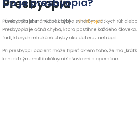
Presbyopia
Čo je presbyopia?
Presbyopia je známa tiež aj ako syndróm krátkych rúk alebo
Úvod
klinika oka
: :
Očné chyby
: :
Presbyopia
Presbyopia je očná chyba, ktorá postihne každého človeka, 
ľudí, ktorých refrakčné chyby oka doteraz netrápili.
Pri presbyopii pacient môže trpieť okrem toho, že má „krátk
kontaktnými multifokálnymi šošovkami a operačne.