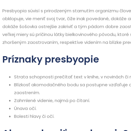
Presbyopia súvisí s prirodzeným starnutím organizmu člove
obklopuje, vie meniť svoj tvar, čiže inak povedané, dokáže
dokáže šošovka ostrejšie zakriviť a tým pádom dobre zaos
veľkej miery sú príčinou látky bielkovinového pôvodu, kto
zhoršeným zaostrovaním, respektíve videním na blízke pr
Príznaky presbyopie
Strata schopnosti prečítať text v knihe, v novinách či 
Blízkosť akomodačného bodu sa postupne vzďaľuje od
zaostrením.
Zahmlené videnie, najmä po čítaní.
Únava očí.
Bolesti hlavy či očí.