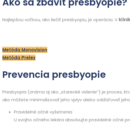
Ako sa zbaviť presbyopie?
Najlepšou voľbou, ako liečiť presbyopiu, je operácia. V
klini
Metóda Monovision
Metóda Prelex
Prevencia presbyopie
Presbyopia (známa aj ako „starecké videnie“) je proces, kto
ako môžete minimalizovať jeho vplyv alebo odďaľovať jeho
Pravidelné očné vyšetrenia
U svojho očného lekára absolvujte pravidelné očné p