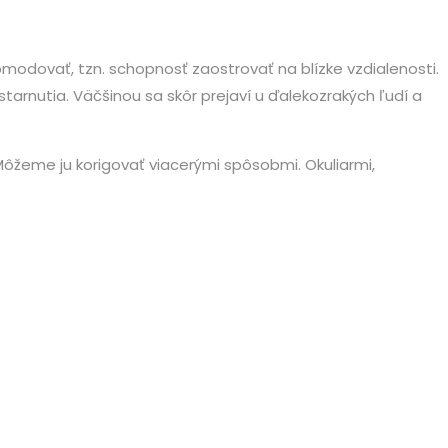
omodovať, tzn. schopnosť zaostrovať na blízke vzdialenosti.
tarnutia. Väčšinou sa skôr prejaví u ďalekozrakých ľudí a
 Môžeme ju korigovať viacerými spôsobmi. Okuliarmi,