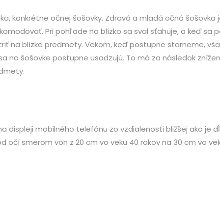
ka, konkrétne očnej šošovky. Zdravá a mladá očná šošovka je
 akomodovať. Pri pohľade na blízko sa sval sťahuje, a keď sa 
triť na blízke predmety. Vekom, keď postupne starneme, vš
ré sa na šošovke postupne usadzujú. To má za následok zníže
edmety.
na displeji mobilného telefónu zo vzdialenosti bližšej ako je d
 očí smerom von z 20 cm vo veku 40 rokov na 30 cm vo veku