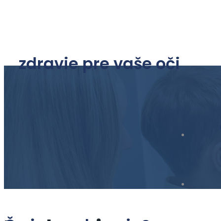
zdravie pre vaše oči