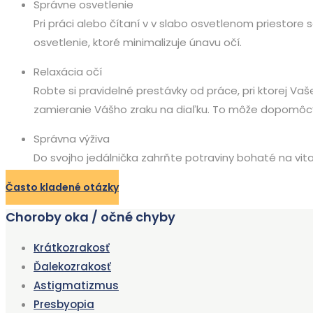
Správne osvetlenie
Pri práci alebo čítaní v v slabo osvetlenom priestor
osvetlenie, ktoré minimalizuje únavu očí.
Relaxácia očí
Robte si pravidelné prestávky od práce, pri ktorej Va
zamieranie Vášho zraku na diaľku. To môže dopomôcť ud
Správna výživa
Do svojho jedálnička zahrňte potraviny bohaté na vitam
Často kladené otázky
Choroby oka / očné chyby
Krátkozrakosť
Ďalekozrakosť
Astigmatizmus
Presbyopia