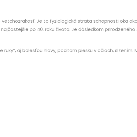
 vetchozrakosť. Je to fyziologická strata schopnosti oka ak
najčastejšie po 40. roku života. Je dôsledkom prirodzeného s
e ruky“, aj bolesťou hlavy, pocitom piesku v očiach, slzením.