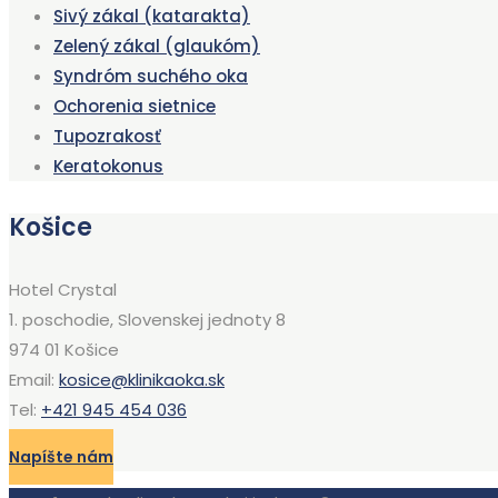
Sivý zákal (katarakta)
Zelený zákal (glaukóm)
Syndróm suchého oka
Ochorenia sietnice
Tupozrakosť
Keratokonus
Košice
Hotel Crystal
1. poschodie, Slovenskej jednoty 8
974 01 Košice
Email:
kosice@klinikaoka.sk
Tel:
+421 945 454 036
Napíšte nám