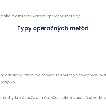
ke oka
realizujeme viaceré operačné metódy:
Typy operačných metód
rý v dôsledku starnutia spôsobuje zhoršenie schopnosti oka z
 prejavy:
rehliadky, ktoré môžu pomôcť včas odhaliť Vaše očné vady, 