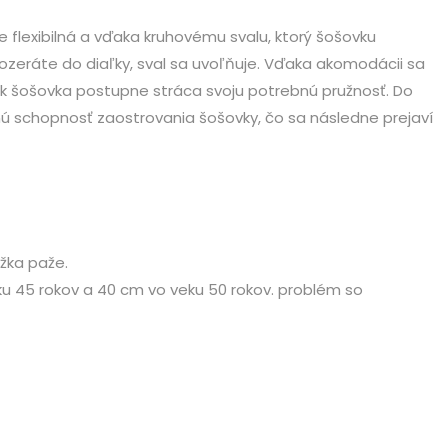
 flexibilná a vďaka kruhovému svalu, ktorý šošovku
pozeráte do diaľky, sval sa uvoľňuje. Vďaka akomodácii sa
ak šošovka postupne stráca svoju potrebnú pružnosť. Do
nú schopnosť zaostrovania šošovky, čo sa následne prejaví
ĺžka paže.
 45 rokov a 40 cm vo veku 50 rokov. problém so