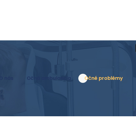
O nás
Očná ambulancia
Očné problémy