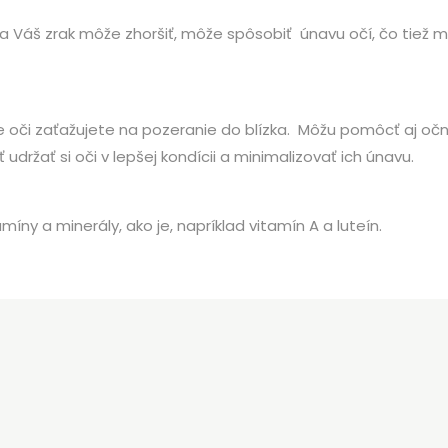
e sa Váš zrak môže zhoršiť, môže spôsobiť únavu očí, čo tie
še oči zaťažujete na pozeranie do blízka. Môžu pomôcť aj očn
ržať si oči v lepšej kondícii a minimalizovať ich únavu.
íny a minerály, ako je, napríklad vitamín A a luteín.