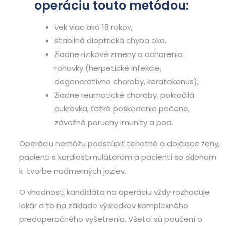
operáciu touto metódou:
vek viac ako 18 rokov,
stabilná dioptrická chyba oka,
žiadne rizikové zmeny a ochorenia
rohovky (herpetické infekcie,
degeneratívne choroby, keratokonus),
žiadne reumatické choroby, pokročilá
cukrovka, ťažké poškodenie pečene,
závažné poruchy imunity a pod.
Operáciu nemôžu podstúpiť tehotné a dojčiace ženy,
pacienti s kardiostimulátorom a pacienti so sklonom
k tvorbe nadmerných jaziev.
O vhodnosti kandidáta na operáciu vždy rozhoduje
lekár a to na základe výsledkov komplexného
predoperačného vyšetrenia. Všetci sú poučení o