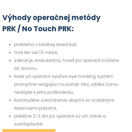
Výhody operačnej metódy
PRK / No Touch PRK:
prebieha v lokálnej anestézii,
trvá len asi 15 minút,
zákrok je ambulantný, hneď po operácií môžete
ísť domov,
laser pri operácií využíva eye tracking systém
promptne reagujúci na pohyb oka, vďaka čomu
nedôjde k jeho poškodeniu,
kontinuálne odstránenie dioptrií so stabilnými
laserovými pulzami,
približne 2-3 dni po operácii sú oči citlivé a
svetloplaché.