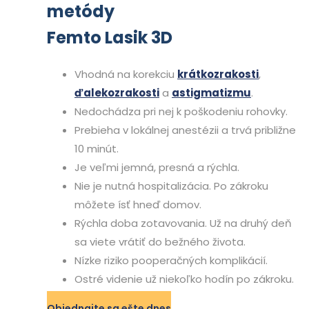
metódy
Femto Lasik 3D
Vhodná na korekciu
krátkozrakosti
,
ďalekozrakosti
a
astigmatizmu
.
Nedochádza pri nej k poškodeniu rohovky.
Prebieha v lokálnej anestézii a trvá približne
10 minút.
Je veľmi jemná, presná a rýchla.
Nie je nutná hospitalizácia. Po zákroku
môžete ísť hneď domov.
Rýchla doba zotavovania. Už na druhý deň
sa viete vrátiť do bežného života.
Nízke riziko pooperačných komplikácií.
Ostré videnie už niekoľko hodín po zákroku.
Objednajte sa ešte dnes