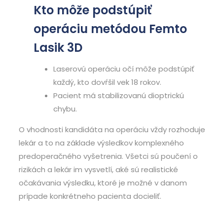
Kto môže podstúpiť
operáciu metódou Femto
Lasik 3D
Laserovú operáciu očí môže podstúpiť
každý, kto dovŕšil vek 18 rokov.
Pacient má stabilizovanú dioptrickú
chybu.
O vhodnosti kandidáta na operáciu vždy rozhoduje
lekár a to na základe výsledkov komplexného
predoperačného vyšetrenia. Všetci sú poučení o
rizikách a lekár im vysvetlí, aké sú realistické
očakávania výsledku, ktoré je možné v danom
prípade konkrétneho pacienta docieliť.