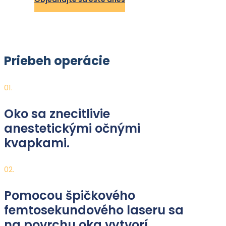
Priebeh operácie
01.
Oko sa znecitlivie
anestetickými očnými
kvapkami.
02.
Pomocou špičkového
femtosekundového laseru sa
na povrchu oka vytvorí