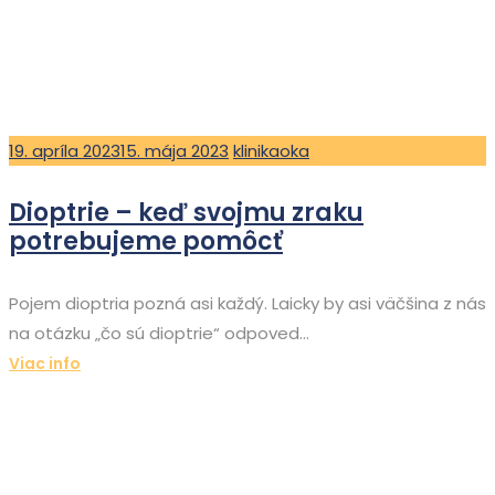
Posted
Author
19. apríla 2023
15. mája 2023
klinikaoka
on
Dioptrie – keď svojmu zraku
potrebujeme pomôcť
Pojem dioptria pozná asi každý. Laicky by asi väčšina z nás
na otázku „čo sú dioptrie“ odpoved...
Viac info