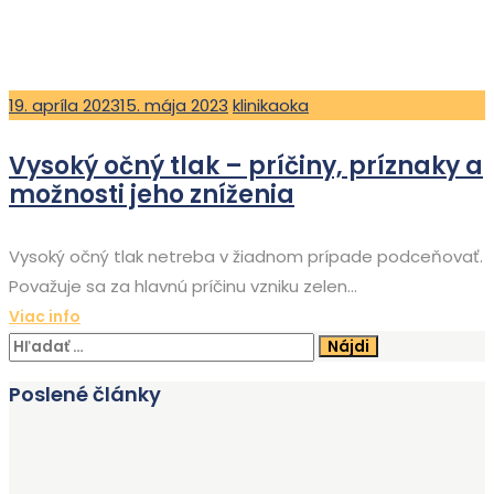
Posted
Author
19. apríla 2023
15. mája 2023
klinikaoka
on
Vysoký očný tlak – príčiny, príznaky a
možnosti jeho zníženia
Vysoký očný tlak netreba v žiadnom prípade podceňovať.
Považuje sa za hlavnú príčinu vzniku zelen...
Viac info
Hľadať:
Poslené články