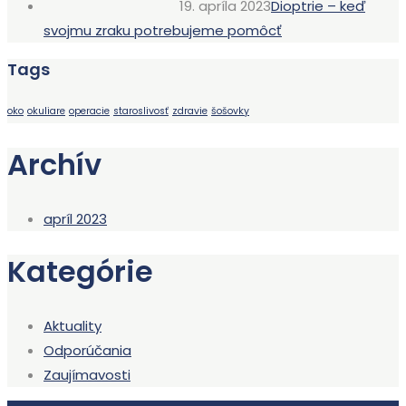
19. apríla 2023
Dioptrie – keď
svojmu zraku potrebujeme pomôcť
Tags
oko
okuliare
operacie
staroslivosť
zdravie
šošovky
Archív
apríl 2023
Kategórie
Aktuality
Odporúčania
Zaujímavosti