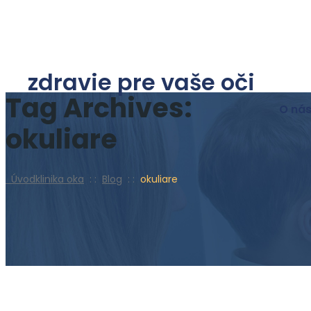
zdravie pre vaše oči
Tag Archives:
O ná
okuliare
Úvod
klinika oka
: :
Blog
: :
okuliare