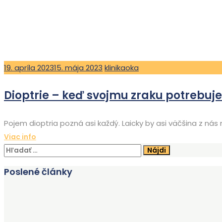
Posted
Author
19. apríla 2023
15. mája 2023
klinikaoka
on
Dioptrie – keď svojmu zraku potrebu
Pojem dioptria pozná asi každý. Laicky by asi väčšina z nás 
Viac info
Hľadať:
Poslené články