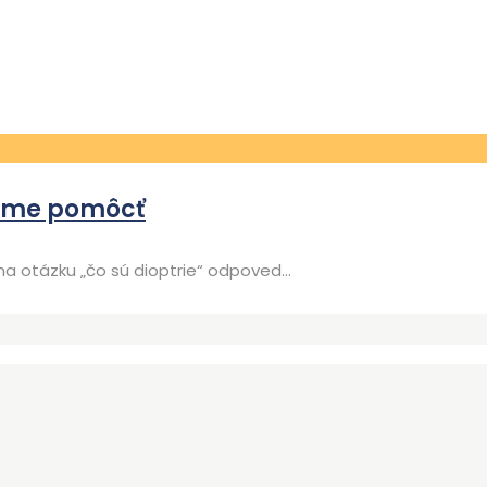
jeme pomôcť
na otázku „čo sú dioptrie“ odpoved...