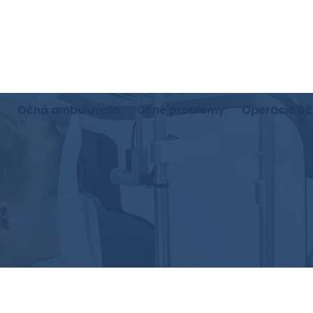
s
Očná ambulancia
Očné problémy
Operácie oč