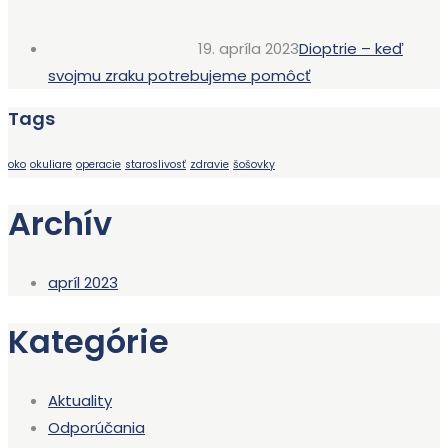
19. apríla 2023
Dioptrie – keď
svojmu zraku potrebujeme pomôcť
Tags
oko
okuliare
operacie
staroslivosť
zdravie
šošovky
Archív
apríl 2023
Kategórie
Aktuality
Odporúčania