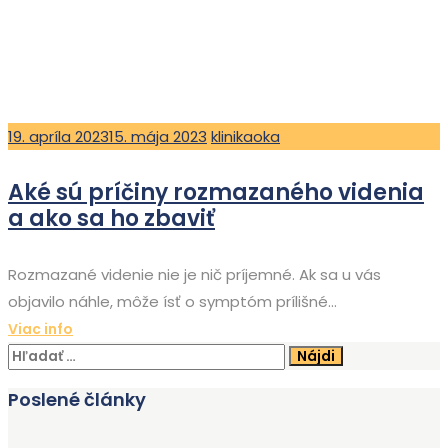
Posted
Author
19. apríla 2023
15. mája 2023
klinikaoka
on
Aké sú príčiny rozmazaného videnia
a ako sa ho zbaviť
Rozmazané videnie nie je nič príjemné. Ak sa u vás
objavilo náhle, môže ísť o symptóm prílišné...
Viac info
Hľadať:
Poslené články